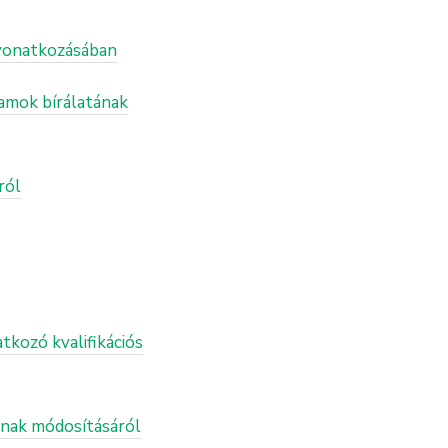
 vonatkozásában
ramok bírálatának
ról
tkozó kvalifikációs
ainak módosításáról