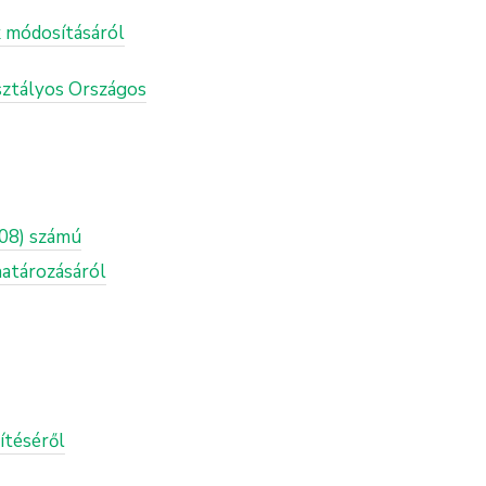
k módosításáról
osztályos Országos
.08) számú
határozásáról
ítéséről