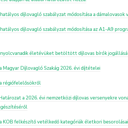
 a hatályos díjlovagló szabályzat módosítása a dámalovasok
a hatályos díjlovagló szabályzat módosítása az A1-A9 prog
a nyolcvanadik életévüket betöltött díjlovas bírók jogállásá
a Magyar Díjlovagló Szakág 2026. évi díjtételei
 a régiófelelősökről
Határozat a 2026. évi nemzetközi díjlovas versenyekre vona
egészítéséről
 a KOB felkészítő vetélkedő kategóriák életkori besorolás