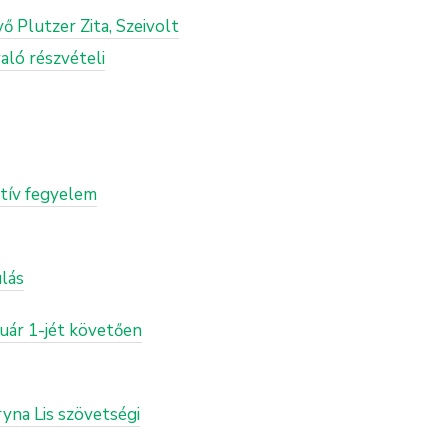
ő Plutzer Zita, Szeivolt
aló részvételi
atív fegyelem
lás
nuár 1-jét követően
yna Lis szövetségi