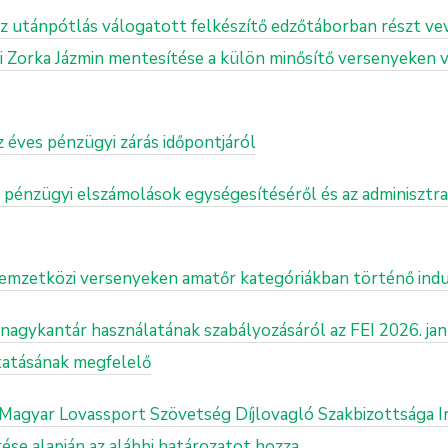
Az utánpótlás válogatott felkészítő edzőtáborban részt vev
i Zorka Jázmin mentesítése a külön minősítő versenyeken v
az éves pénzügyi zárás időpontjáról
A pénzügyi elszámolások egységesítéséről és az adminisztr
Nemzetközi versenyeken amatőr kategóriákban történő indu
a nagykantár használatának szabályozásáról az FEI 2026. ja
tatásának megfelelő
 Magyar Lovassport Szövetség Díjlovagló Szakbizottsága Ir
ése alapján az alábbi határozatot hozza.