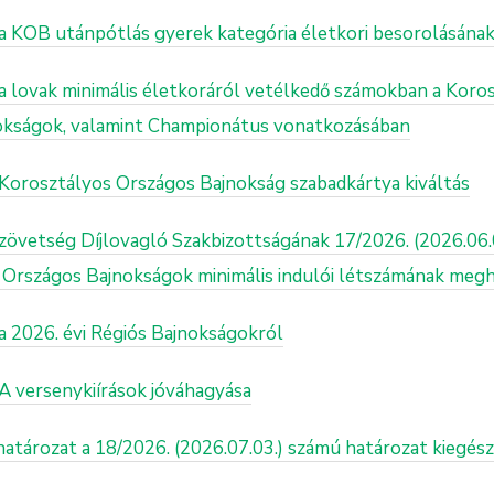
: a KOB utánpótlás gyerek kategória életkori besorolásána
: a lovak minimális életkoráról vetélkedő számokban a Kor
nokságok, valamint Championátus vonatkozásában
: Korosztályos Országos Bajnokság szabadkártya kiváltás
övetség Díjlovagló Szakbizottságának 17/2026. (2026.06
ó Országos Bajnokságok minimális indulói létszámának meg
 a 2026. évi Régiós Bajnokságokról
 A versenykiírások jóváhagyása
határozat a 18/2026. (2026.07.03.) számú határozat kiegész