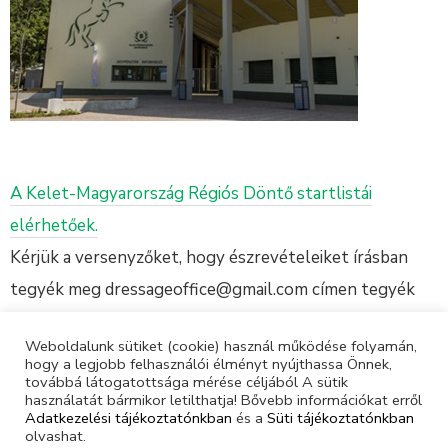
A Kelet-Magyarország Régiós Döntő startlistái
elérhetőek.
Kérjük a versenyzőket, hogy észrevételeiket írásban
tegyék meg dressageoffice@gmail.com címen tegyék
meg péntek 17:00 óráig.
Weboldalunk sütiket (cookie) használ működése folyamán,
hogy a legjobb felhasználói élményt nyújthassa Önnek,
Nevezés és versenykiírás
továbbá látogatottsága mérése céljából A sütik
használatát bármikor letilthatja! Bővebb információkat erről
Adatkezelési tájékoztatónkban
és a
Süti tájékoztatónkban
olvashat.