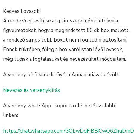
Kedves Lovasok!
A rendező értesítése alapján, szeretnénk felhívni a
figyelmeteket, hogy a meghirdetett 50 db box mellett,
a rendező sajnos több boxot nem fog tudni biztosítani.
Ennek tükrében, főleg a box várólistán lévő lovasok,
még tudjak a foglalásukat és nevezésüket módosítani.
A verseny bírói kara dr. Győrfi Annamáriával bővült.
Nevezés és versenykiírás
A verseny whatsApp csoportja elérhető az alábbi
linken:
https://chat.whatsapp.com/GQbwDgFjBBiCwQ6ZhuDm