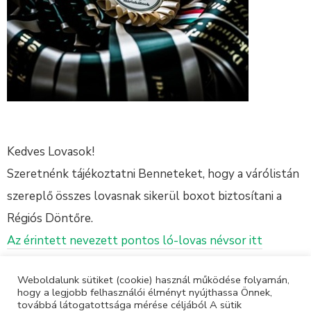
Kedves Lovasok!
Szeretnénk tájékoztatni Benneteket, hogy a várólistán
szereplő összes lovasnak sikerül boxot biztosítani a
Régiós Döntőre.
Az érintett nevezett pontos ló-lovas névsor itt
olvasható.
Weboldalunk sütiket (cookie) használ működése folyamán,
hogy a legjobb felhasználói élményt nyújthassa Önnek,
Versenykiírás és nevezés
továbbá látogatottsága mérése céljából A sütik