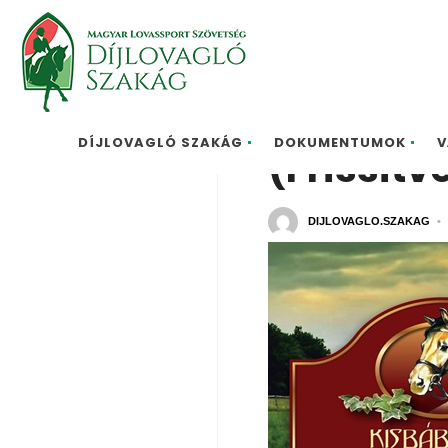
Kisbábol
DÍJLOVAGLÓ SZAKÁG
DOKUMENTUMOK
V
(Frissítv
DIJLOVAGLO.SZAKAG
•