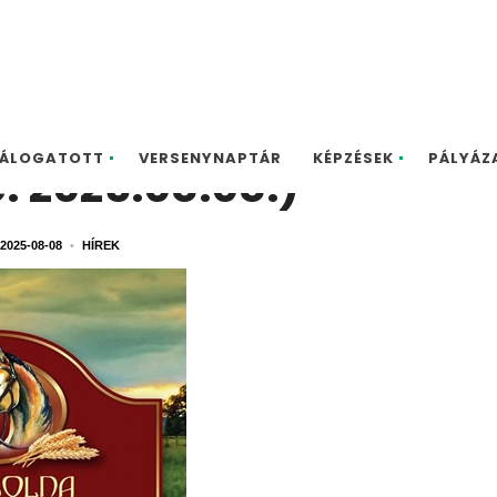
na CDN-A/B – 2025.08.
ÁLOGATOTT
VERSENYNAPTÁR
KÉPZÉSEK
PÁLYÁZ
e: 2025.08.08.)
2025-08-08
•
HÍREK