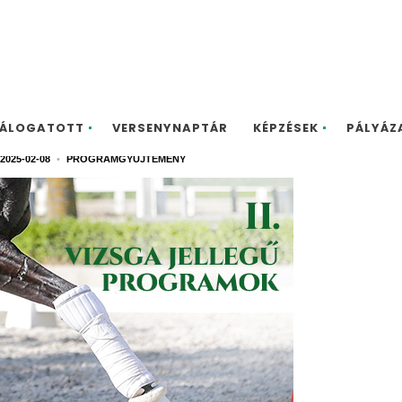
a jellegű programok
ÁLOGATOTT
VERSENYNAPTÁR
KÉPZÉSEK
PÁLYÁZ
2025-02-08
•
PROGRAMGYŰJTEMÉNY