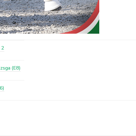
 2
izsga (E8)
6)