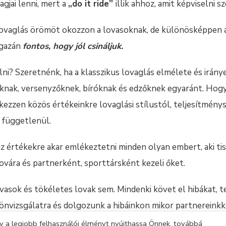
gjai lenni, mert a
„do it ride”
illik ahhoz, amit képviselni s
lovaglás örömöt okozzon a lovasoknak, de különösképpen a 
igazán
fontos, hogy jól csináljuk.
nálni? Szeretnénk, ha a klasszikus lovaglás elmélete és irán
soknak, versenyzőknek, bíróknak és edzőknek egyaránt. Hog
zzen közös értékeinkre lovaglási stílustól, teljesítménys
l függetlenül.
z értékekre akar emlékeztetni minden olyan embert, aki tis
lovára és partnerként, sporttársként kezeli őket.
vasok és tökéletes lovak sem. Mindenki követ el hibákat, t
önvizsgálatra és dolgozunk a hibáinkon mikor partnereinkk
at értünk el.
 a legjobb felhasználói élményt nyújthassa Önnek, továbbá