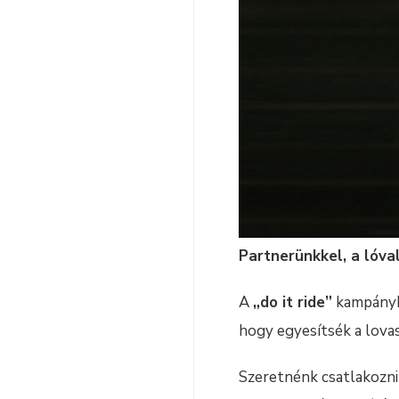
Partnerünkkel, a lóva
A
„do it ride”
kampányba
hogy egyesítsék a lova
Szeretnénk csatlakozn