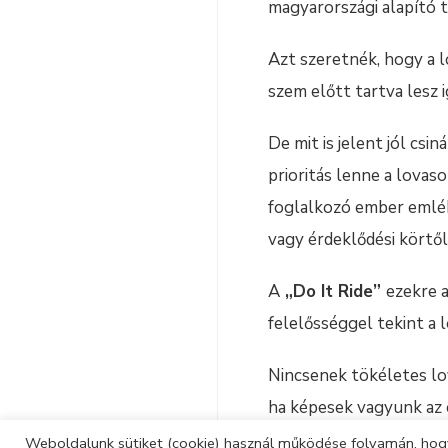
magyarországi alapító ta
Azt szeretnék, hogy a 
szem előtt tartva lesz 
De mit is jelent jól csi
prioritás lenne a lova
foglalkozó ember emléke
vagy érdeklődési körtő
A
„Do It Ride”
ezekre a
felelősséggel tekint a 
Nincsenek tökéletes lo
ha képesek vagyunk az 
foglalkozunk, máris sok
Weboldalunk sütiket (cookie) használ működése folyamán, hogy