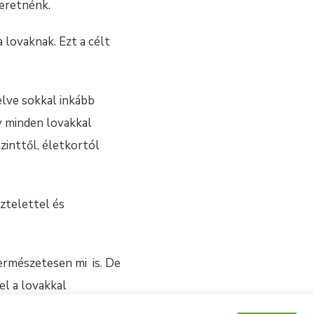
zeretnénk.
lovaknak. Ezt a célt
yelve sokkal inkább
y minden lovakkal
zinttől, életkortól
ztelettel és
ermészetesen mi is. De
el a lovakkal