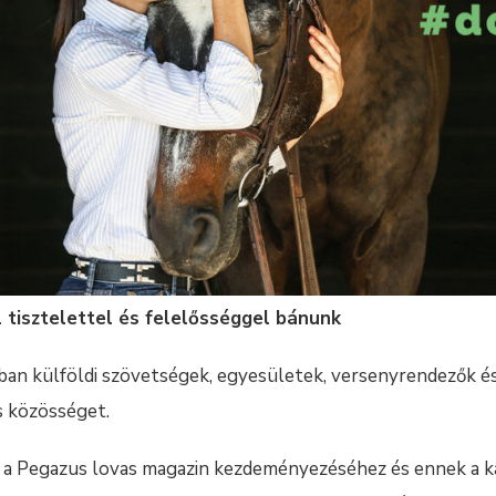
l tisztelettel és felelősséggel bánunk
n külföldi szövetségek, egyesületek, versenyrendezők és
s közösséget.
i a Pegazus lovas magazin kezdeményezéséhez és ennek a 