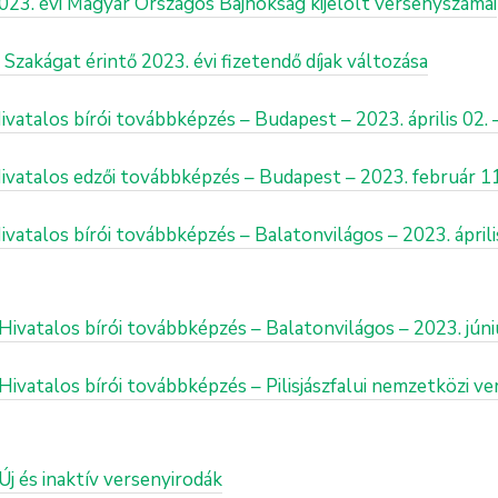
2023. évi Magyar Országos Bajnokság kijelölt versenyszámai
 Szakágat érintő 2023. évi fizetendő díjak változása
ivatalos bírói továbbképzés – Budapest – 2023. április 02. 
 Hivatalos edzői továbbképzés – Budapest – 2023. február 
ivatalos bírói továbbképzés – Balatonvilágos – 2023. április
 Hivatalos bírói továbbképzés – Balatonvilágos – 2023. júniu
 Hivatalos bírói továbbképzés – Pilisjászfalui nemzetközi ve
Új és inaktív versenyirodák