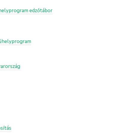
Műhelyprogram edzőtábor
 Műhelyprogram
yarország
sítás