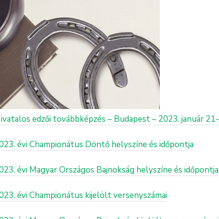
 Hivatalos edzői továbbképzés – Budapest – 2023. január 21
2023. évi Championátus Döntő helyszíne és időpontja
2023. évi Magyar Országos Bajnokság helyszíne és időpontja
2023. évi Championátus kijelölt versenyszámai