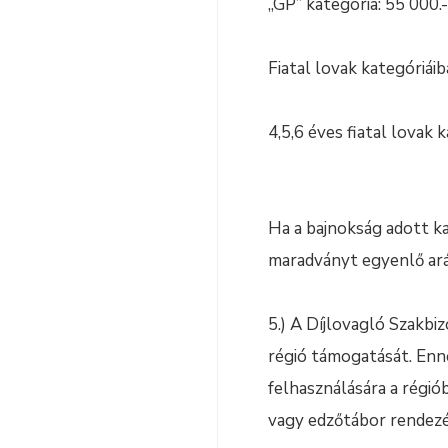
„GP” kategória: 55 000.-
Fiatal lovak kategóriáib
4,5,6 éves fiatal lovak 
Ha a bajnokság adott ka
maradványt egyenlő ará
5.) A Díjlovagló Szakbi
régió támogatását. Enn
felhasználására a régi
vagy edzőtábor rendezés