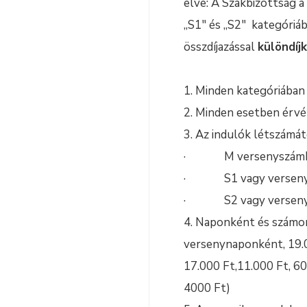
elve: A Szakbizottság 
„S1″ és „S2″ kategóriá
összdíjazással
különdíj
1. Minden kategóriában
2. Minden esetben érvén
3. Az indulók létszámát
· M versenyszámban
· S1 vagy versenys
· S2 vagy versenyszá
4. Naponként és számon
versenynaponként, 19.0
17.000 Ft,11.000 Ft, 6
4000 Ft)