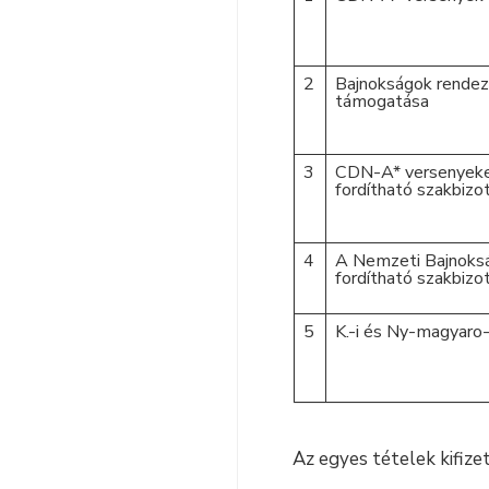
2
Bajnokságok rendez
támogatása
3
CDN-A* versenyeken
fordítható szakbizot
4
A Nemzeti Bajnoksá
fordítható szakbizot
5
K.-i és Ny-magyaro-
Az egyes tételek kifize