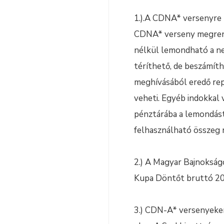
1.).A CDNA* versenyre h
CDNA* verseny megrende
nélkül lemondható a nev
téríthető, de beszámíth
meghívásából eredő rep
veheti. Egyéb indokkal
pénztárába a lemondást
felhasználható összeg 
2.) A Magyar Bajnokság
Kupa Döntőt bruttó 200
3.) CDN-A* versenyeken 