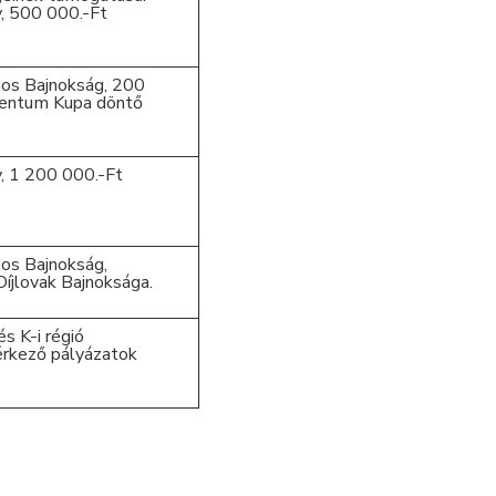
, 500 000.-Ft
os Bajnokság, 200
lentum Kupa döntő
, 1 200 000.-Ft
os Bajnokság,
Díjlovak Bajnoksága.
s K-i régió
érkező pályázatok