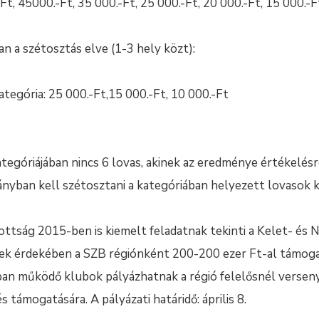
Ft, 45000.-Ft, 35 000.-Ft, 25 000.-Ft, 20 000.-Ft, 15 000.-F
an a szétosztás elve (1-3 hely közt):
kategória: 25 000.-Ft,15 000.-Ft, 10 000.-Ft
tegóriájában nincs 6 lovas, akinek az eredménye értékelésr
nyban kell szétosztani a kategóriában helyezett lovasok k
zottság 2015-ben is kiemelt feladatnak tekinti a Kelet- és
ek érdekében a SZB régiónként 200-200 ezer Ft-al támogatj
óban működő klubok pályázhatnak a régió felelősnél verse
 támogatására. A pályázati határidő: április 8.