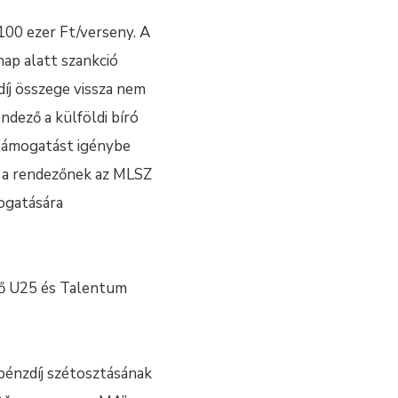
100 ezer Ft/verseny. A
ap alatt szankció
díj összege vissza nem
ndező a külföldi bíró
 támogatást igénybe
e a rendezőnek az MLSZ
ogatására
lő U25 és Talentum
 pénzdíj szétosztásának