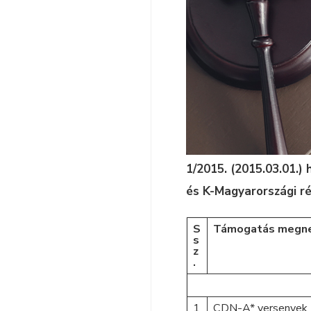
1/2015. (2015.03.01.
és K-Magyarországi r
S
Támogatás megne
s
z
.
1
CDN-A* versenyek