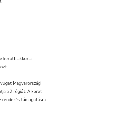
t
e került, akkor a
özt.
 Nyugat Magyarországi
a a 2 régiót. A keret
ny rendezés támogatásra