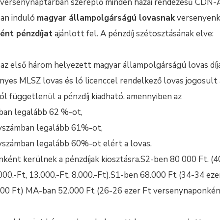
a versenynaptárban szereplő minden hazai rendezésű CDN-
ban induló
magyar állampolgárságú lovasnak
versenyenk
ként pénzdíjat
ajánlott fel. A pénzdíj szétosztásának elve:
 az első három helyezett magyar állampolgárságú lovas díj
yes MLSZ lovas és ló licenccel rendelkező lovas jogosult a
ól függetlenül a pénzdíj kiadható, amennyiben az
 legalább 62 %-ot,
zámban legalább 61%-ot,
mban legalább 60%-ot elért a lovas.
ként kerülnek a pénzdíjak kiosztásra.S2-ben 80 000 Ft. (4
00.-Ft, 13.000.-Ft, 8.000.-Ft).S1-ben 68.000 Ft (34-34 ez
000 Ft) MA-ban 52.000 Ft (26-26 ezer Ft versenynaponként