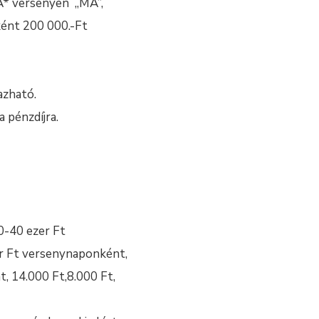
A* versenyen „MA”,
ént 200 000.-Ft
azható.
 pénzdíjra.
0-40 ezer Ft
er Ft versenynaponként,
, 14.000 Ft,8.000 Ft,