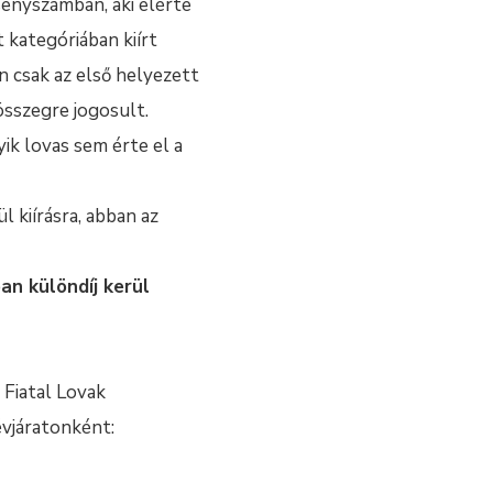
enyszámban, aki elérte
 kategóriában kiírt
n csak az első helyezett
összegre jogosult.
ik lovas sem érte el a
kiírásra, abban az
an különdíj kerül
 Fiatal Lovak
évjáratonként: