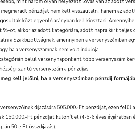
esebb, mint három olyan helyezett lovas van az adott vers
 a megmaradt pénzdíjat nem kell visszautalni, hanem az adott
 jogosultak közt egyenlő arányban kell kiosztani. Amennyibe
 %-ot, akkor az adott kategóriára, adott napra kiírt teljes 
utalni a Szakbizottságnak, amennyiben a versenyszámban egy
gy ha a versenyszámnak nem volt indulója.
ategórián belül versenynaponként több versenyszám kerül 
ézségi szintű versenyszám a pénzdíjas.
 meg kell jelölni, ha a versenyszámban pénzdíj formájáb
versenyzőinek díjazására 505.000.-Ft pénzdíjat, ezen felül a
 150.000.-Ft pénzdíjat különít el (4-5-6 éves évjáratban 
ján 50 e Ft összdíjazás).