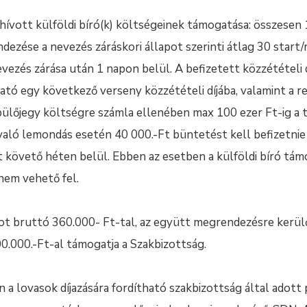
ívott külföldi bíró(k) költségeinek támogatása: összesen 
zése a nevezés záráskori állapot szerinti átlag 30 start/n
ezés zárása után 1 napon belül. A befizetett közzétételi 
ató egy következő verseny közzétételi díjába, valamint a re
ülőjegy költségre számla ellenében max 100 ezer Ft-ig a
 való lemondás esetén 40 000.-Ft büntetést kell befizetni
 követő héten belül. Ebben az esetben a külföldi bíró tám
nem vehető fel.
ot bruttó 360.000- Ft-tal, az együtt megrendezésre kerü
.000.-Ft-al támogatja a Szakbizottság.
a lovasok díjazására fordítható szakbizottság által adott