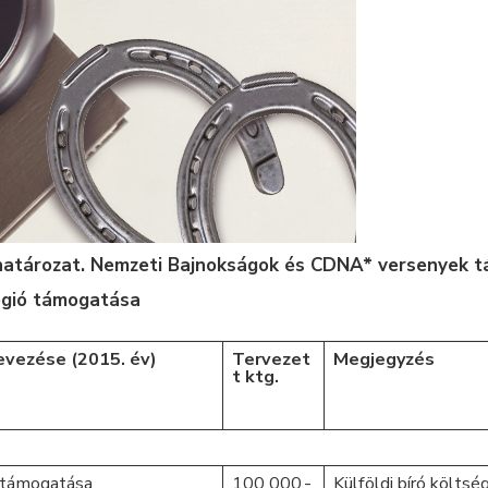
) határozat. Nemzeti Bajnokságok és CDNA* versenyek t
égió támogatása
vezése (2015. év)
Tervezet
Megjegyzés
t ktg.
 támogatása
100 000.-
Külföldi bíró költs