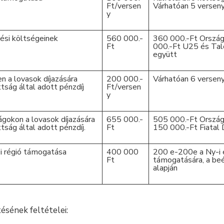
Ft/versen
Várhatóan 5 verseny
y
ési költségeinek
560 000.-
360 000.-Ft Ország
Ft
000.-Ft U25 és Ta
együtt
 a lovasok díjazására
200 000.-
Várhatóan 6 verseny
tság által adott pénzdíj
Ft/versen
y
gokon a lovasok díjazására
655 000.-
505 000.-Ft Ország
tság által adott pénzdíj.
Ft
150 000.-Ft Fiatal 
i régió támogatása
400 000
200 e-200e a Ny-i é
Ft
támogatására, a be
alapján
tésének feltételei: