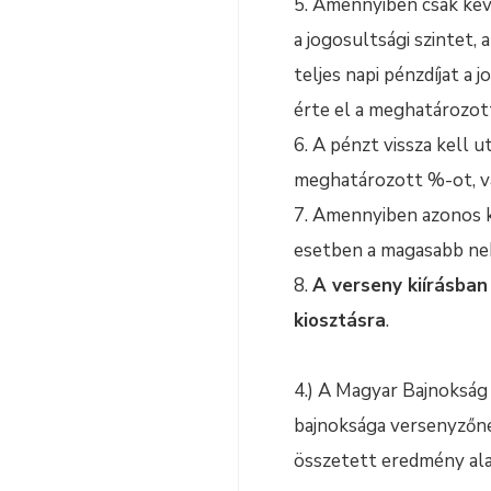
5. Amennyiben csak kev
a jogosultsági szintet,
teljes napi pénzdíjat a
érte el a meghatározott
6. A pénzt vissza kell 
meghatározott %-ot, va
7. Amennyiben azonos k
esetben a magasabb neh
8.
A verseny kiírásban
kiosztásra
.
4.) A Magyar Bajnokság 
bajnoksága versenyzőnek
összetett eredmény alap