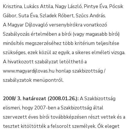
Krisztina, Lukács Attila, Nagy László, Pintye Éva, Pócsik
Gábor, Suta Éva, Szladek Róbert, Szűcs András.
A Magyar Díjlovagló versenybírókra vonatkozó
Szabályozás értelmében a bírói (vagy magasabb bírói)
minősítés megszerzéséhez több kritérium teljesítése
szükséges, ezek közül az egyik, a sikeres elméleti vizsga.
A hivatkozott szabályzat letölthető a
www.magyardijlovas.hu honlap szakbizottság /
szabályzatok menüpontról.
2008/ 3. határozat (2008.01.26.):
A Szakbizottság
elismeri, hogy 2007-ben a Szakbizottság által
szervezett éves bírói továbbképzésen részt vettek és a
tesztet kitöltötték a felsorolt személyek. Ők eleget