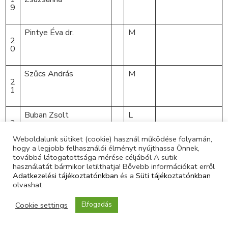
9
Pintye Éva dr.
M
2
0
Szűcs András
M
2
1
Buban Zsolt
L
2
2
Weboldalunk sütiket (cookie) használ működése folyamán,
hogy a legjobb felhasználói élményt nyújthassa Önnek,
Budai Andrea
L
továbbá látogatottsága mérése céljából A sütik
2
használatát bármikor letilthatja! Bővebb információkat erről
3
Adatkezelési tájékoztatónkban
és a
Süti tájékoztatónkban
olvashat.
Korb Zsófia
*
L
nem vett részt
Cookie settings
2
képzésen
Elfogadás
4