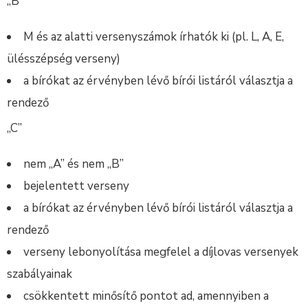
„B”
M és az alatti versenyszámok írhatók ki (pl. L, A, E,
ülésszépség verseny)
a bírókat az érvényben lévő bírói listáról választja a
rendező
„C”
nem „A” és nem „B”
bejelentett verseny
a bírókat az érvényben lévő bírói listáról választja a
rendező
verseny lebonyolítása megfelel a díjlovas versenyek
szabályainak
csökkentett minősítő pontot ad, amennyiben a