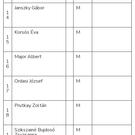
Janszky Gábor
M
1
4
Korsós Éva
M
1
5
Major Albert
M
1
6
Ordasi József
M
1
7
Prutkay Zoltán
M
1
8
Szikszainé Bujdosó
M
1
Zsuzsanna