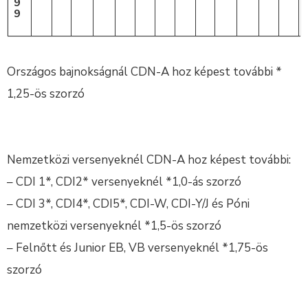
9
9
Országos bajnokságnál CDN-A hoz képest további *
1,25-ös szorzó
Nemzetközi versenyeknél CDN-A hoz képest további:
– CDI 1*, CDI2* versenyeknél *1,0-ás szorzó
– CDI 3*, CDI4*, CDI5*, CDI-W, CDI-Y/J és Póni
nemzetközi versenyeknél *1,5-ös szorzó
– Felnőtt és Junior EB, VB versenyeknél *1,75-ös
szorzó