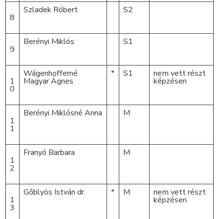
Szladek Róbert
S2
8
Berényi Miklós
S1
9
Wágenhofferné
*
S1
nem vett részt
1
Magyar Ágnes
képzésen
0
Berényi Miklósné Anna
M
1
1
Franyó Barbara
M
1
2
Gőblyös István dr.
*
M
nem vett részt
1
képzésen
3