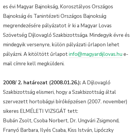
es évi Magyar Bajnokság, Korosztályos Országos
Bajnokság és Tanintézeti Országos Bajnokság
megrendezésére pályázatot ír ki a Magyar Lovas
Szövetség Díjlovagló Szakbizottsága. Mindegyik évre és
mindegyik versenyre, külön pályázati űrlapon lehet
pályázni. A kitöltött űrlapot
info@magyardijlovas.hu
e-
mail címre kell megküldeni.
2008/ 2. határozat (2008.01.26.):
A Díjlovagló
Szakbizottság elismeri, hogy a Szakbizottság által
szervezett hortobágyi bíróképzésen (2007. november)
sikeres ELMÉLETI VIZSGÁT tett:
Bubán Zsolt, Csoba Norbert, Dr. Ungvári Zsigmond,
Franyó Barbara, Ilyés Csaba, Kiss István, Lipóczky