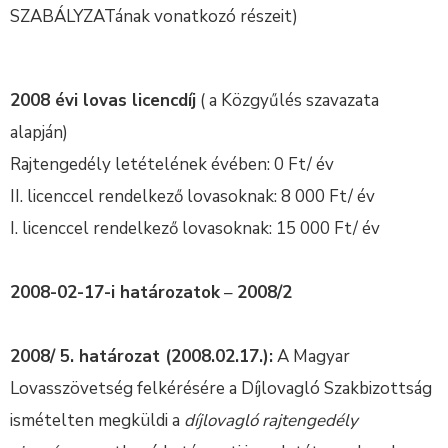
SZABÁLYZATának vonatkozó részeit)
2008 évi lovas licencdíj
( a Közgyűlés szavazata
alapján)
Rajtengedély letételének évében: 0 Ft/ év
II. licenccel rendelkező lovasoknak: 8 000 Ft/ év
I. licenccel rendelkező lovasoknak: 15 000 Ft/ év
2008-02-17-i határozatok
–
2008/2
2008/ 5. határozat (2008.02.17.):
A Magyar
Lovasszövetség felkérésére a Díjlovagló Szakbizottság
ismételten megküldi a
díjlovagló rajtengedély