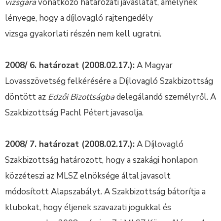
vizsgára
vonatkozó határozati javaslatát, amelynek
lényege, hogy a díjlovagló rajtengedély
vizsga gyakorlati részén nem kell ugratni.
2008/ 6. határozat (2008.02.17.):
A Magyar
Lovasszövetség felkérésére a Díjlovagló Szakbizottság
döntött az
Edzői Bizottságba
delegálandó személyről. A
Szakbizottság Pachl Pétert javasolja.
2008/ 7. határozat (2008.02.17.):
A Díjlovagló
Szakbizottság határozott, hogy a szakági honlapon
közzéteszi az MLSZ elnöksége által javasolt
módosított Alapszabályt. A Szakbizottság bátorítja a
klubokat, hogy éljenek szavazati jogukkal és