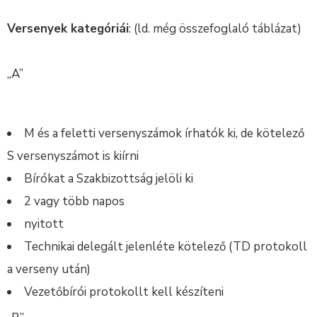
Versenyek kategóriái
: (ld. még összefoglaló táblázat)
„A”
M és a feletti versenyszámok írhatók ki, de kötelező
S versenyszámot is kiírni
Bírókat a Szakbizottság jelöli ki
2 vagy több napos
nyitott
Technikai delegált jelenléte kötelező (TD protokoll
a verseny után)
Vezetőbírói protokollt kell készíteni