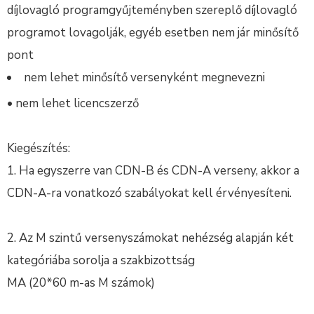
díjlovagló programgyűjteményben szereplő díjlovagló
programot lovagolják, egyéb esetben nem jár minősítő
pont
nem lehet minősítő versenyként megnevezni
• nem lehet licencszerző
Kiegészítés:
1. Ha egyszerre van CDN-B és CDN-A verseny, akkor a
CDN-A-ra vonatkozó szabályokat kell érvényesíteni.
2. Az M szintű versenyszámokat nehézség alapján két
kategóriába sorolja a szakbizottság
MA (20*60 m-as M számok)