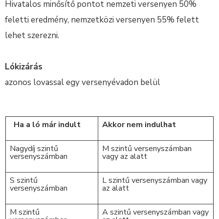
Hivatalos minősítő pontot nemzeti versenyen 50%
feletti eredmény, nemzetközi versenyen 55% felett
lehet szerezni.
Lókizárás
azonos lovassal egy versenyévadon belül
Ha a ló már indult
Akkor nem indulhat
Nagydíj szintű
M szintű versenyszámban
versenyszámban
vagy az alatt
S szintű
L szintű versenyszámban vagy
versenyszámban
az alatt
M szintű
A szintű versenyszámban vagy