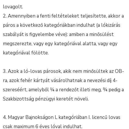
lovagolt.
2. Amennyiben a fenti feltételeket teljesítette, akkor a
páros a következő kategóriákban indulhat (a lókizárás
szabályát is figyelembe véve): amiben a minősülést
megszerezte, vagy egy kategóriával alatta, vagy egy
kategóriával fölötte.
3. Azok a ló-lovas párosok, akik nem minősültek az OB-
ra, azok fehér kártyát vásárolhatnak a nevezési díj 4-
szereséért, amelyből ¼ a rendezőt illeti meg, ¾ pedig a
Szakbizottság pénzügyi keretét növeli.
4. Magyar Bajnokságon L kategóriában I. licencű lovas
csak maximum 6 éves lóval indulhat.