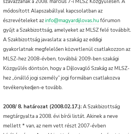
szavazzanak a 2008. március 7-i MLSZ Közgyűlésen. A
módosított Alapszabállyal kapcsolatban az
észrevételeket az
info@magyardijlovas.hu
fórumon
gyűjt a Szakbizottság, amelyeket az MLSZ felé továbbít.
A Szakbizottság javaslata: a szakág az eddigi
gyakorlatnak megfelelően közvetlenül csatlakozzon az
MLSZ-hez 2008-évben, továbbá: 2009-ben szakági
Közgyűlés döntsön, hogy a Díjlovagló Szakág az MLSZ-
hez „önálló jogi személy” jogi formában csatlakozva
tevékenykedjen-e tovább.
2008/ 8. határozat (2008.02.17.):
A Szakbizottság
megtárgyalta a 2008. évi bírói listát. Akinek a neve
mellett * van, az nem vett részt 2007-évben