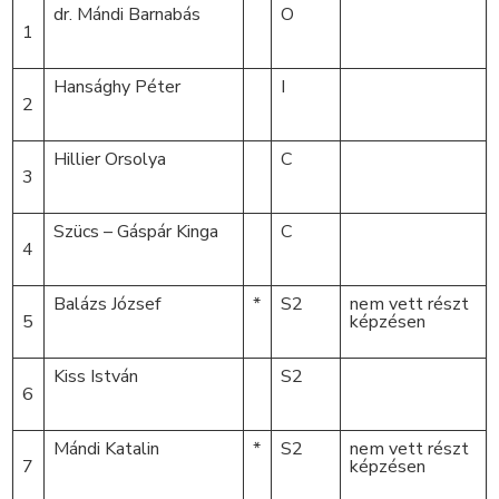
dr. Mándi Barnabás
O
1
Hansághy Péter
I
2
Hillier Orsolya
C
3
Szücs – Gáspár Kinga
C
4
Balázs József
*
S2
nem vett részt
5
képzésen
Kiss István
S2
6
Mándi Katalin
*
S2
nem vett részt
7
képzésen