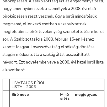
bíróképzésen. A szakbizottság azt az engedményt teszi,
hogy amennyiben ezek a személyek a 2008. évi első
bíróképzésen részt vesznek, úgy a bírói minősítésük
megmarad, ellenkező esetben a szabályzatnak
megfelelően a bírói tevékenység szüneteltetésre kerül
sor. A Szakbizottság a 2008. február 15-én kézhez
kapott Magyar Lovasszövetség elnökségi döntése
alapján módosította a szakág által összeállított
névsort. Ezt figyelembe véve a 2008. évi hazai bírói lista
a következő:
HIVATALOS BÍRÓI
LISTA – 2008
Bíró neve
Minő
megjegyzés
sítés