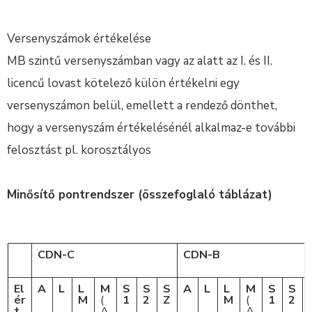
Versenyszámok értékelése
MB szintű versenyszámban vagy az alatt az I. és II.
licencű lovast kötelező külön értékelni egy
versenyszámon belül, emellett a rendező dönthet,
hogy a versenyszám értékelésénél alkalmaz-e további
felosztást pl. korosztályos
Minősítő pontrendszer (összefoglaló táblázat)
CDN-C
CDN-B
El
A
L
L
M
S
S
S
A
L
L
M
S
S
ér
M
(
1
2
Z
M
(
1
2
t
A
A