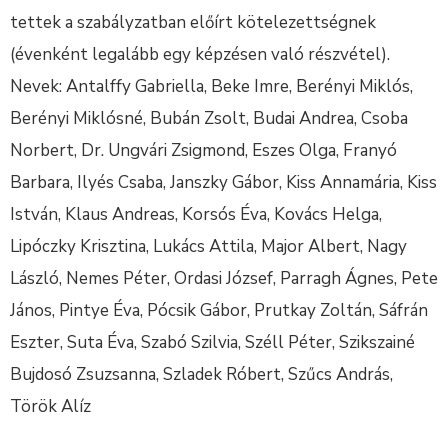
tettek a szabályzatban előírt kötelezettségnek
(évenként legalább egy képzésen való részvétel).
Nevek: Antalffy Gabriella, Beke Imre, Berényi Miklós,
Berényi Miklósné, Bubán Zsolt, Budai Andrea, Csoba
Norbert, Dr. Ungvári Zsigmond, Eszes Olga, Franyó
Barbara, Ilyés Csaba, Janszky Gábor, Kiss Annamária, Kiss
István, Klaus Andreas, Korsós Éva, Kovács Helga,
Lipóczky Krisztina, Lukács Attila, Major Albert, Nagy
László, Nemes Péter, Ordasi József, Parragh Ágnes, Pete
János, Pintye Éva, Pócsik Gábor, Prutkay Zoltán, Sáfrán
Eszter, Suta Éva, Szabó Szilvia, Széll Péter, Szikszainé
Bujdosó Zsuzsanna, Szladek Róbert, Szűcs András,
Török Alíz