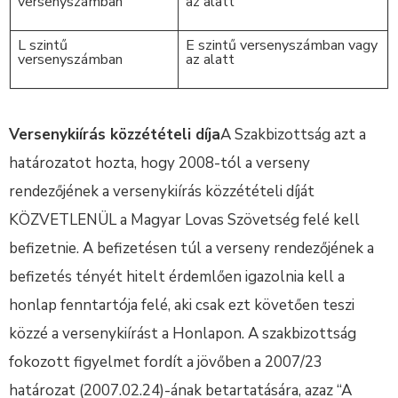
versenyszámban
az alatt
L szintű
E szintű versenyszámban vagy
versenyszámban
az alatt
Versenykiírás közzétételi díja
A Szakbizottság azt a
határozatot hozta, hogy 2008-tól a verseny
rendezőjének a versenykiírás közzétételi díját
KÖZVETLENÜL a Magyar Lovas Szövetség felé kell
befizetnie. A befizetésen túl a verseny rendezőjének a
befizetés tényét hitelt érdemlően igazolnia kell a
honlap fenntartója felé, aki csak ezt követően teszi
közzé a versenykiírást a Honlapon. A szakbizottság
fokozott figyelmet fordít a jövőben a 2007/23
határozat (2007.02.24)-ának betartatására, azaz “A