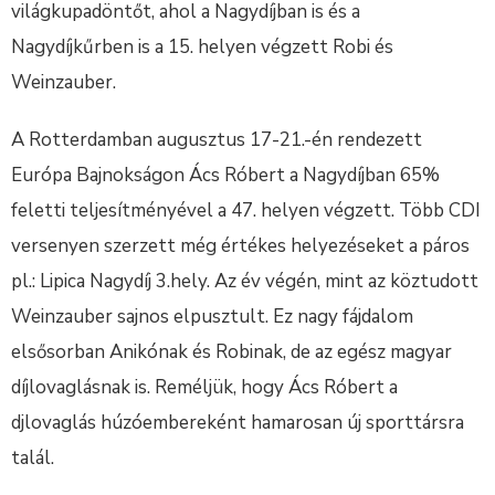
világkupadöntőt, ahol a Nagydíjban is és a
Nagydíjkűrben is a 15. helyen végzett Robi és
Weinzauber.
A Rotterdamban augusztus 17-21.-én rendezett
Európa Bajnokságon Ács Róbert a Nagydíjban 65%
feletti teljesítményével a 47. helyen végzett. Több CDI
versenyen szerzett még értékes helyezéseket a páros
pl.: Lipica Nagydíj 3.hely. Az év végén, mint az köztudott
Weinzauber sajnos elpusztult. Ez nagy fájdalom
elsősorban Anikónak és Robinak, de az egész magyar
díjlovaglásnak is. Reméljük, hogy Ács Róbert a
djlovaglás húzóembereként hamarosan új sporttársra
talál.