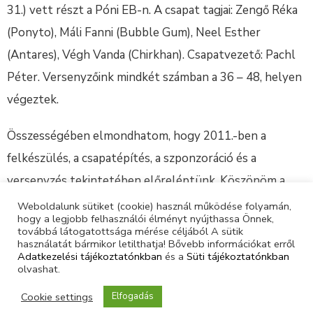
31.) vett részt a Póni EB-n. A csapat tagjai: Zengő Réka
(Ponyto), Máli Fanni (Bubble Gum), Neel Esther
(Antares), Végh Vanda (Chirkhan). Csapatvezető: Pachl
Péter. Versenyzőink mindkét számban a 36 – 48, helyen
végeztek.
Összességében elmondhatom, hogy 2011.-ben a
felkészülés, a csapatépítés, a szponzoráció és a
versenyzés tekintetében előreléptünk. Köszönöm a
lovasoknak, az edzőknek, a szülőknek és a
Weboldalunk sütiket (cookie) használ működése folyamán,
hogy a legjobb felhasználói élményt nyújthassa Önnek,
sportvezetőknek, hogy munkámat támogatták.
továbbá látogatottsága mérése céljából A sütik
használatát bármikor letilthatja! Bővebb információkat erről
Adatkezelési tájékoztatónkban
és a
Süti tájékoztatónkban
olvashat.
Cookie settings
Elfogadás