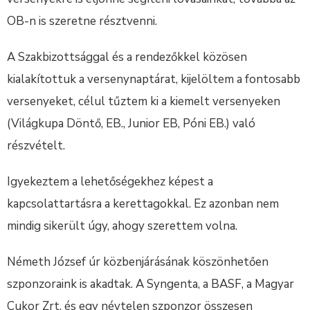
OB-n is szeretne résztvenni.
A Szakbizottsággal és a rendezőkkel közösen
kialakítottuk a versenynaptárat, kijelöltem a fontosabb
versenyeket, célul tűztem ki a kiemelt versenyeken
(Világkupa Döntő, EB., Junior EB, Póni EB.) való
részvételt.
Igyekeztem a lehetőségekhez képest a
kapcsolattartásra a kerettagokkal. Ez azonban nem
mindig sikerült úgy, ahogy szerettem volna.
Németh József úr közbenjárásának köszönhetően
szponzoraink is akadtak. A Syngenta, a BASF, a Magyar
Cukor Zrt. és egy névtelen szponzor összesen