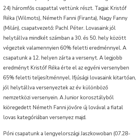
24) háromfős csapattal vettünk részt. Tagjai: Kristóf
Réka (Wilmots), Németh Fanni (Firanta), Nagy Fanny
(Milán), csapatvezető: Pachl Péter. Lovasaink jól
helytállva mindkét számban a 30. és 50. hely között
végeztek valamennyien 60% feletti eredménnyel. A
csapatunk a 12. helyen zárta a versenyt. A legjobb
eredményt Kristóf Réka érte el az egyéni versenyben
65% feletti teljesítménnyel. Ifjúsági lovasaink kitartóan,
jól helytállva versenyeztek az év különböző
nemzetközi versenyein. A Junior korosztályból
kiöregedett Németh Fanni jövőre új lovával a fiatal
lovas kategóriában versenyez majd.
Póni csapatunk a lengyelországi Jaszkowoban (07.28-