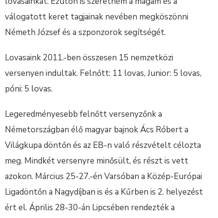
lovasainkat. Ezúton is szeretném a magam és a
válogatott keret tagjainak nevében megköszönni
Németh József és a szponzorok segítségét.
Lovasaink 2011.-ben összesen 15 nemzetközi
versenyen indultak. Felnőtt: 11 lovas, Junior: 5 lovas,
póni: 5 lovas.
Legeredményesebb felnőtt versenyzőnk a
Németországban élő magyar bajnok Ács Róbert a
Világkupa döntőn és az EB-n való részvételt célozta
meg. Mindkét versenyre minősült, és részt is vett
azokon. Március 25-27.-én Varsóban a Közép-Európai
Ligadöntőn a Nagydíjban is és a Kűrben is 2. helyezést
ért el. Április 28-30-án Lipcsében rendezték a