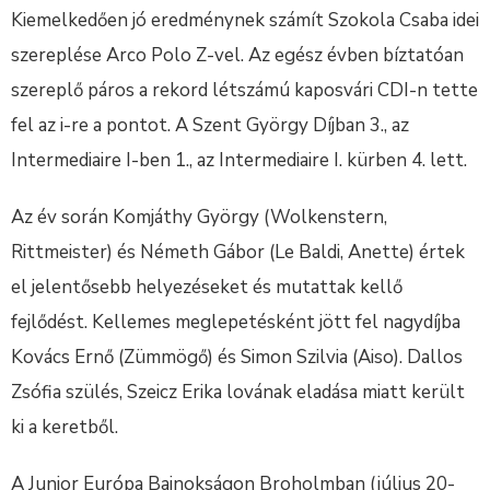
Kiemelkedően jó eredménynek számít Szokola Csaba idei
szereplése Arco Polo Z-vel. Az egész évben bíztatóan
szereplő páros a rekord létszámú kaposvári CDI-n tette
fel az i-re a pontot. A Szent György Díjban 3., az
Intermediaire I-ben 1., az Intermediaire I. kürben 4. lett.
Az év során Komjáthy György (Wolkenstern,
Rittmeister) és Németh Gábor (Le Baldi, Anette) értek
el jelentősebb helyezéseket és mutattak kellő
fejlődést. Kellemes meglepetésként jött fel nagydíjba
Kovács Ernő (Zümmögő) és Simon Szilvia (Aiso). Dallos
Zsófia szülés, Szeicz Erika lovának eladása miatt került
ki a keretből.
A Junior Európa Bajnokságon Broholmban (július 20-