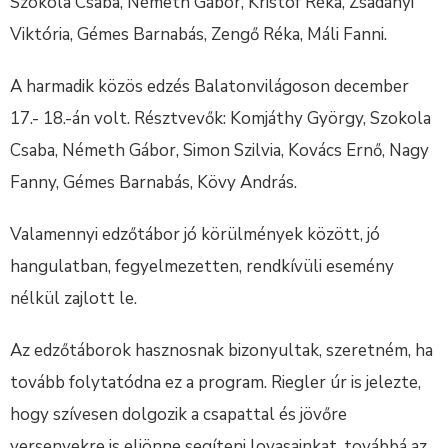
Szokola Csaba, Németh Gábor, Kristóf Réka, Zsadányi
Viktória, Gémes Barnabás, Zengő Réka, Máli Fanni.
A harmadik közös edzés Balatonvilágoson december
17.- 18.-án volt. Résztvevők: Komjáthy György, Szokola
Csaba, Németh Gábor, Simon Szilvia, Kovács Ernő, Nagy
Fanny, Gémes Barnabás, Kövy András.
Valamennyi edzőtábor jó körülmények között, jó
hangulatban, fegyelmezetten, rendkívüli esemény
nélkül zajlott le.
Az edzőtáborok hasznosnak bizonyultak, szeretném, ha
tovább folytatódna ez a program. Riegler úr is jelezte,
hogy szívesen dolgozik a csapattal és jövőre
versenyekre is eljönne segíteni lovasainkat, továbbá az