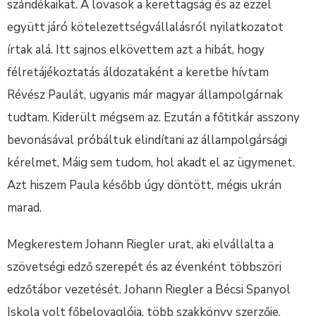
szándékaikat. A lovasok a kerettagság és az ezzel
együtt járó kötelezettségvállalásról nyilatkozatot
írtak alá. Itt sajnos elkövettem azt a hibát, hogy
félretájékoztatás áldozataként a keretbe hívtam
Révész Paulát, ugyanis már magyar állampolgárnak
tudtam. Kiderült mégsem az. Ezután a főtitkár asszony
bevonásával próbáltuk elindítani az állampolgársági
kérelmet, Máig sem tudom, hol akadt el az ügymenet.
Azt hiszem Paula később úgy döntött, mégis ukrán
marad.
Megkerestem Johann Riegler urat, aki elvállalta a
szövetségi edző szerepét és az évenként többszöri
edzőtábor vezetését. Johann Riegler a Bécsi Spanyol
Iskola volt főbelovaglója, több szakkönyv szerzője,