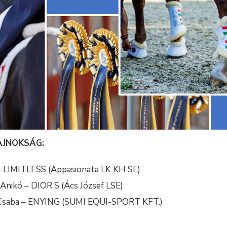
AJNOKSÁG:
– LIMITLESS (Appasionata LK KH SE)
Anikó – DIOR S (Ács József LSE)
Csaba – ENYING (SUMI EQUI-SPORT KFT.)