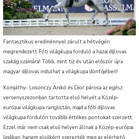
Fantasztikus eredménnyel zárult a hétvégén
megrendezett Fóti világkupa forduló a hazai díjlovas
szakág számára! Több, mint tíz év után először újra
magyar díjlovas indulhat a világkupa döntőjében!
Komjáthy- Losonczy Anikó és Dior párosa az egész
versenyszezonban tartotta első helyét a Közép-
európai világkupa ranglistán, majd a fóti díjlovas
világkupa fordulón további értékes pontokat szerzett.
Ezzel már nem csak első helyen állnak a Közép-európai
ligában, hanem elsőként szerezték meg az elérhető