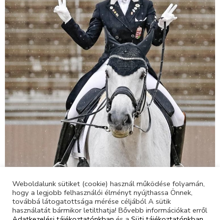
Weboldalunk sütiket (cookie) használ működése folyamán,
hogy a legjobb felhasználói élményt nyújthassa Önnek,
továbbá látogatottsága mérése céljából A sütik
használatát bármikor letilthatja! Bővebb információkat erről
Adatkezelési tájékoztatónkban
és a
Süti tájékoztatónkban